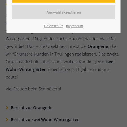
Die Zeitschrift Wintergärten, verlegt vom Wintergarten
Fachverband e.V., erscheint alle zwei Jahre. Auch in der
Datenschutz
Impressum
aktuellen Ausgabe wird die Leistung von BAUMANN
Wintergarten, Mitglied des Fachverbands, wieder zwei Mal
gewürdigt! Das erste Objekt beschreibt die
Orangerie
, die
wir für unsere Kunden in Thüringen realisierten. Das zweite
Objekt ist deshalb interessant, weil die Kundin gleich
zwei
Wohn-Wintergärten
innerhalb von 10 Jahren mit uns
baute!
Viel Freude beim Schmökern!
Bericht zur Orangerie
Bericht zu zwei Wohn-Wintergärten