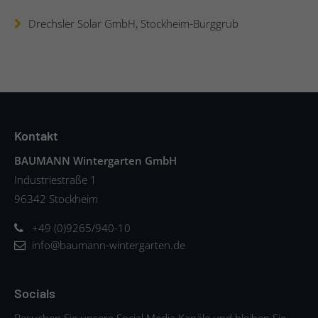
Drechsler Solar GmbH, Stockheim-Burggrub
Kontakt
BAUMANN Wintergarten GmbH
Industriestraße 1
96342 Stockheim
+49 (0)9265/940-10
info@baumann-wintergarten.de
Socials