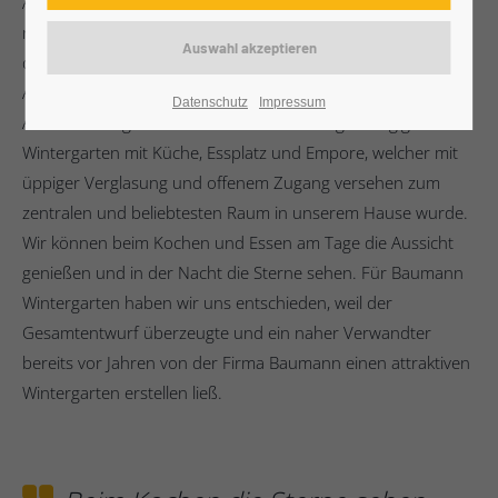
Am Anfang unserer Planung stand der Wunsch nach einer
neuen, großen Küche. Nach reiflicher Überlegung war klar,
dass sich dafür eine Terrasse anbot, die bereits über
Außenwände verfügte und sich bestens in das L-förmige
Datenschutz
Impressum
Anwesen integrieren ließ. So entstand ein großzügiger
Wintergarten mit Küche, Essplatz und Empore, welcher mit
üppiger Verglasung und offenem Zugang versehen zum
zentralen und beliebtesten Raum in unserem Hause wurde.
Wir können beim Kochen und Essen am Tage die Aussicht
genießen und in der Nacht die Sterne sehen. Für Baumann
Wintergarten haben wir uns entschieden, weil der
Gesamtentwurf überzeugte und ein naher Verwandter
bereits vor Jahren von der Firma Baumann einen attraktiven
Wintergarten erstellen ließ.