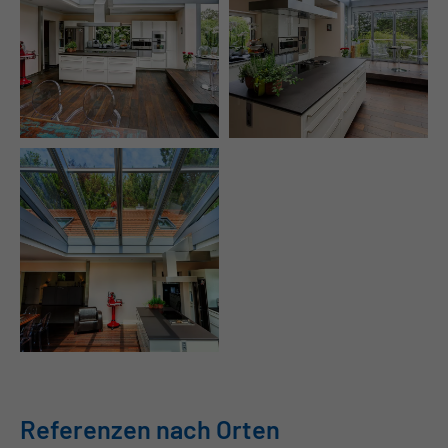
Lichtdurchfluteter
Ansicht vom Essbereich
Küchenbereich mit
auf Küche
Empore
Die Küche als Mittelpunkt
dank Wintergarten
Referenzen nach Orten