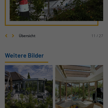
Übersicht
11 / 27
Weitere Bilder
Wintergarten mit
Flachdach und Oberlicht
Wintergarten in
im Raum Coburg,
achteckiger Form
Oberfranken