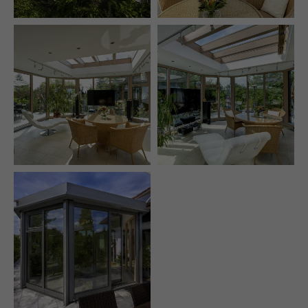
Ideale
Lichtschienen im
Wohnraumerweiterung
Wintergarten
Individuelle Anfertigung
des Wintergartens