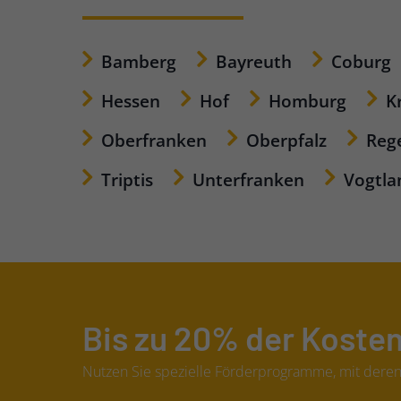
Bamberg
Bayreuth
Coburg
Hessen
Hof
Homburg
K
Oberfranken
Oberpfalz
Reg
Triptis
Unterfranken
Vogtla
Bis zu 20% der Kosten
Nutzen Sie spezielle Förderprogramme, mit deren 