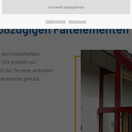
Datenschutz
Impressum
roßzügigen Faltelemente
en dem bestehenden
 Eck entsteht ein
it der Terrasse verbindet.
flanzenecke genutzt.