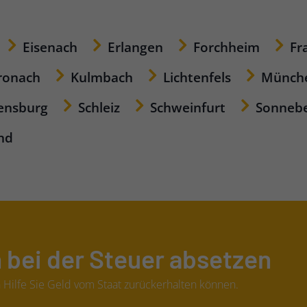
Eisenach
Erlangen
Forchheim
Fr
ronach
Kulmbach
Lichtenfels
Münch
ensburg
Schleiz
Schweinfurt
Sonneb
nd
 bei der Steuer absetzen
Hilfe Sie Geld vom Staat zurückerhalten können.