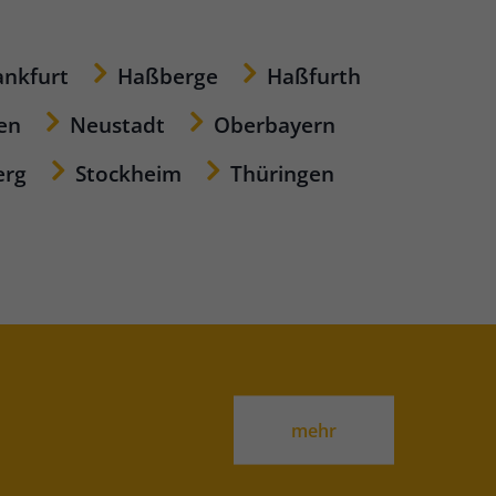
ankfurt
Haßberge
Haßfurth
en
Neustadt
Oberbayern
erg
Stockheim
Thüringen
mehr