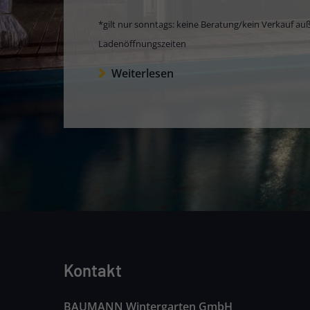
*gilt nur sonntags: keine Beratung/kein Verkauf au
Ladenöffnungszeiten
Weiterlesen
Kontakt
BAUMANN Wintergarten GmbH