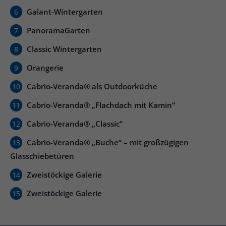
Galant-Wintergarten
6
PanoramaGarten
7
Classic Wintergarten
8
Orangerie
9
Cabrio-Veranda® als Outdoorküche
10
Cabrio-Veranda® „Flachdach mit Kamin“
11
Cabrio-Veranda® „Classic“
12
Cabrio-Veranda® „Buche“ – mit großzügigen
13
Glasschiebetüren
Zweistöckige Galerie
14
Zweistöckige Galerie
15