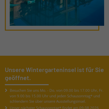
Unsere Wintergarteninsel ist für Sie
geöffnet.
Besuchen Sie uns Mo. - Do. von 09.00 bis 17.00 Uhr, Fr.
von 9.00 bis 15.00 Uhr und jeden Schausonntag* und
schlendern Sie über unsere Ausstellungsinsel.
Unser nächster Schausonntag* findet am 09.08.2026