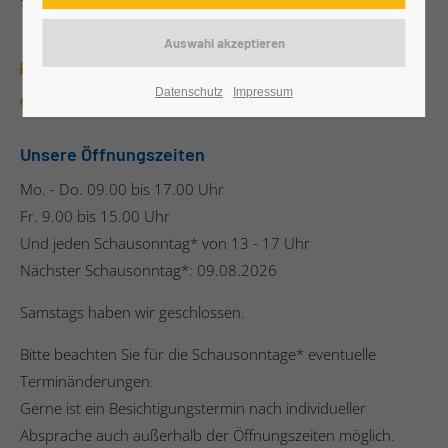
96342 Stockheim
info@baumann-wintergarten.de
Datenschutz
Impressum
+49 (0)9265/940-10
Unsere Öffnungszeiten
Mo. - Do. 09.00 bis 17.00 Uhr
Fr. 9.00 bis 15.00 Uhr
Und jeden Schausonntag* von 13 - 17 Uhr
Nächster Schausonntag*: 09.08.2026
Samstags haben wir geschlossen.
Bitte beachten Sie für die Schausonntage* eventuelle
Terminänderungen.
Gerne ist ein Besichtigungstermin nach individueller
Absprache auch außerhalb der Öffnungszeiten möglich.