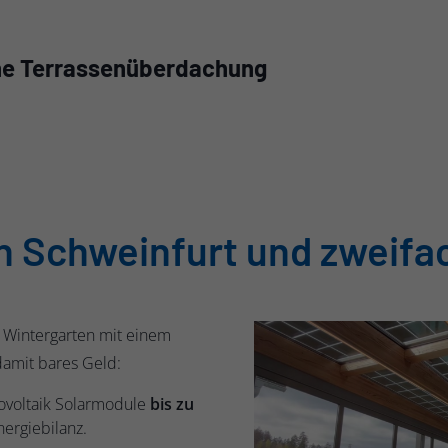
ne Terrassenüberdachung
n Schweinfurt und zweifa
n Wintergarten mit einem
damit bares Geld:
ovoltaik Solarmodule
bis zu
nergiebilanz.