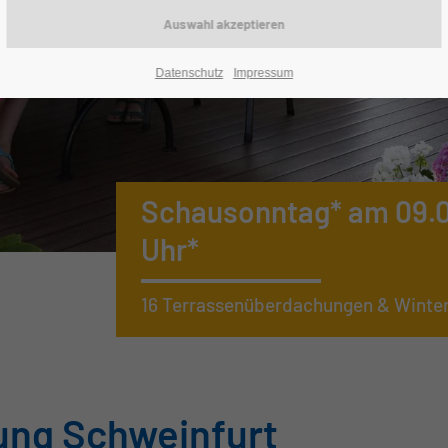
Datenschutz
Impressum
Schausonntag* am 09.08
Uhr*
16 Terrassenüberdachungen & Winterg
ung Schweinfurt