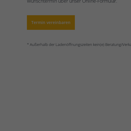
Wunschtermin über unser Online-Formular.
Termin vereinbaren
* Außerhalb der Ladenöffnungszeiten kein(e) Beratung/Verka