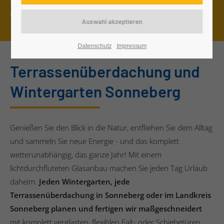
Uhr*
16 Terrassenüberdachungen & Wintergärten live erleben.
Datenschutz
Impressum
Terrassenüberdachung und
Wintergarten Sonneberg
Genießen Sie den Blick in die Natur, entfliehen Sie dem Alltag
und sammeln Sie neue Energie - und das komplett
wetterunabhängig, das ganze Jahr! Mit einem
lichtdurchfluteten Glasanbau machen Sie jeden Tag Urlaub
daheim.
Jeden Wintergarten, jede
Terrassenüberdachung in Sonneberg oder im Landkreis
Sonneberg planen und fertigen wir maßgeschneidert
mit komplett verglasten, flexiblen Falt- oder Schiebetüren