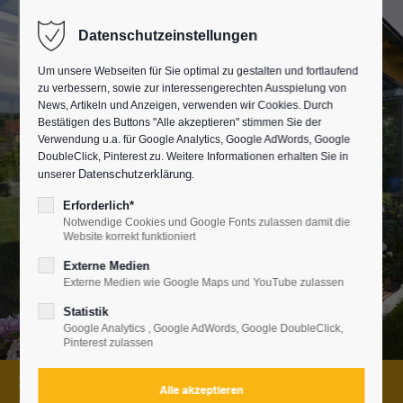
Datenschutzeinstellungen
Um unsere Webseiten für Sie optimal zu gestalten und fortlaufend
zu verbessern, sowie zur interessengerechten Ausspielung von
News, Artikeln und Anzeigen, verwenden wir Cookies. Durch
Bestätigen des Buttons "Alle akzeptieren" stimmen Sie der
Verwendung u.a. für Google Analytics, Google AdWords, Google
DoubleClick, Pinterest zu. Weitere Informationen erhalten Sie in
Datenschutzerklärung
unserer
.
Erforderlich*
Notwendige Cookies und Google Fonts zulassen damit die
Website korrekt funktioniert
Externe Medien
Externe Medien wie Google Maps und YouTube zulassen
Statistik
Google Analytics , Google AdWords, Google DoubleClick,
Pinterest zulassen
Schausonntag* am 09.08.2026, von 13 - 17