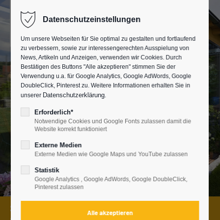
Datenschutzeinstellungen
Um unsere Webseiten für Sie optimal zu gestalten und fortlaufend
zu verbessern, sowie zur interessengerechten Ausspielung von
News, Artikeln und Anzeigen, verwenden wir Cookies. Durch
Bestätigen des Buttons "Alle akzeptieren" stimmen Sie der
Verwendung u.a. für Google Analytics, Google AdWords, Google
DoubleClick, Pinterest zu. Weitere Informationen erhalten Sie in
Datenschutzerklärung
unserer
.
Erforderlich*
Notwendige Cookies und Google Fonts zulassen damit die
Website korrekt funktioniert
Externe Medien
Externe Medien wie Google Maps und YouTube zulassen
Statistik
Google Analytics , Google AdWords, Google DoubleClick,
Pinterest zulassen
Schausonntag* am 09.08.2026, von 13 - 17