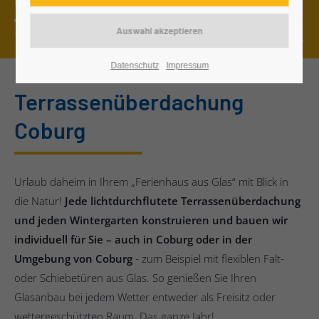
Uhr*
16 Terrassenüberdachungen & Wintergärten live erleben.
Datenschutz
Impressum
Terrassenüberdachung
Coburg
Urlaub daheim in Ihrem „Ferienhaus aus Glas“ mit Blick in
die Natur!
Jede lichtdurchflutete Terrassenüberdachung
und jeden Wintergarten konstruieren und bauen wir
individuell für Sie – auch in Coburg oder in der
Umgebung von Coburg
- zum Beispiel mit flexiblen Falt-
oder Schiebetüren aus Glas. So genießen Sie Ihren
Glasanbau bei jedem Wetter entweder als Freisitz oder
wettergeschützten Raum. Das ganze Jahr!